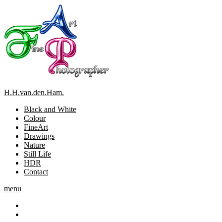
Skip
To
Content
H.H.van.den.Ham.
Black and White
Colour
FineArt
Drawings
Nature
Still Life
HDR
Contact
menu